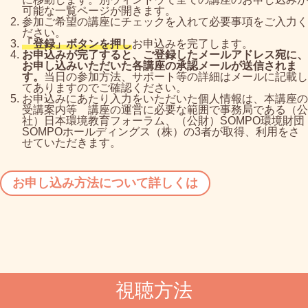
可能な一覧ページが開きます。
参加ご希望の講座にチェックを入れて必要事項をご入力く
ださい。
「登録」ボタンを押し
お申込みを完了します。
お申込みが完了すると、ご登録したメールアドレス宛に、
お申し込みいただいた各講座の承認メールが送信されま
す。
当日の参加方法、サポート等の詳細はメールに記載し
てありますのでご確認ください。
お申込みにあたり入力をいただいた個人情報は、本講座の
受講案内等 講座の運営に必要な範囲で事務局である（公
社）日本環境教育フォーラム、（公財）SOMPO環境財団
SOMPOホールディングス（株）の3者が取得、利用をさ
せていただきます。
お申し込み方法について詳しくは
視聴方法