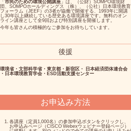
「
市民のための環境公開講座
」は、（公財）SOMPO環境財
団、SOMPOホールディングス （株）、（公社）日本環境教育
フォーラム（JEEF）の3者が協働で開催する、1993年に開講
し30年以上継続している歴史ある環境講座です。無料のオン
ライン講座として全9回および特別講座を開催します。
今年も皆さんの積極的なご参加をお待ちしています。
後援
環境省・文部科学省・東京都・新宿区・ 日本経済団体連合会
・日本環境教育学会・ESD活動支援センター
お申込み方法
各講座（定員1,000名）の参加申込ボタンをクリックし、
お申込みページ（CISCO Webexウェビナー登録ページ）
に移動します。別ウィンドウで全ての講座のお申し込みが