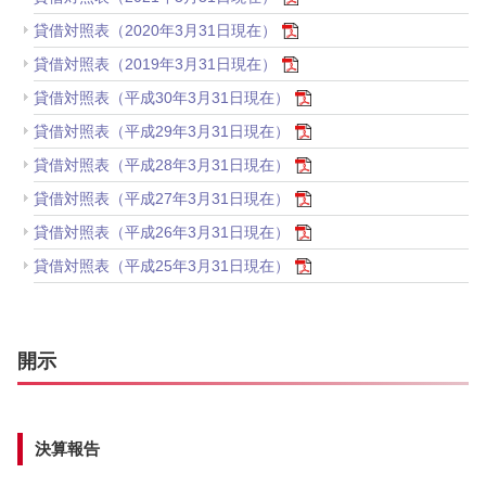
貸借対照表（2020年3月31日現在）
貸借対照表（2019年3月31日現在）
貸借対照表（平成30年3月31日現在）
貸借対照表（平成29年3月31日現在）
貸借対照表（平成28年3月31日現在）
貸借対照表（平成27年3月31日現在）
貸借対照表（平成26年3月31日現在）
貸借対照表（平成25年3月31日現在）
開示
決算報告