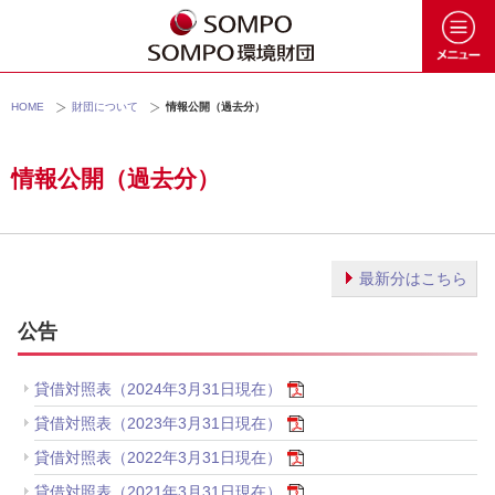
HOME
財団について
情報公開（過去分）
情報公開（過去分）
最新分はこちら
公告
貸借対照表（2024年3月31日現在）
貸借対照表（2023年3月31日現在）
貸借対照表（2022年3月31日現在）
貸借対照表（2021年3月31日現在）