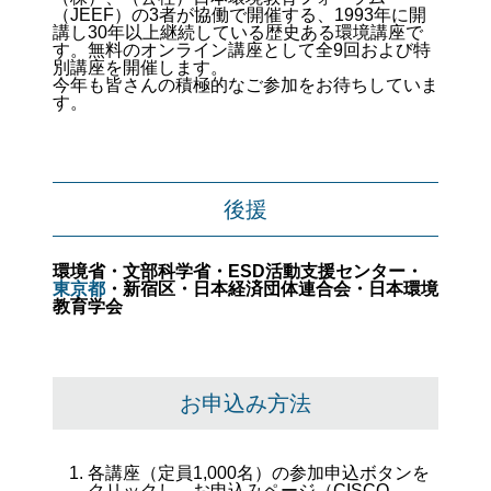
（JEEF）の3者が協働で開催する、1993年に開
講し30年以上継続している歴史ある環境講座で
す。無料のオンライン講座として全9回および特
別講座を開催します。
今年も皆さんの積極的なご参加をお待ちしていま
す。
後援
環境省・文部科学省・ESD活動支援センター・
東京都
・新宿区・日本経済団体連合会・日本環境
教育学会
お申込み方法
各講座（定員1,000名）の参加申込ボタンを
クリックし、お申込みページ（CISCO