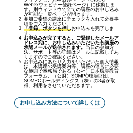
Webexウェビナー登録ページ）に移動しま
す。別ウィンドウで全ての講座のお申し込み
が可能な一覧ページが開きます。
参加ご希望の講座にチェックを入れて必要事
項をご入力ください。
「登録」ボタンを押し
お申込みを完了しま
す。
お申込みが完了すると、ご登録したメールア
ドレス宛に、お申し込みいただいた各講座の
承認メールが送信されます。
当日の参加方
法、サポート等の詳細はメールに記載してあ
りますのでご確認ください。
お申込みにあたり入力をいただいた個人情報
は、本講座の受講案内等、講座の運営に必要
な範囲で事務局である（公社）日本環境教育
フォーラム、（公財）SOMPO環境財団、
SOMPOホールディングス（株）の3者が取
得、利用をさせていただきます。
お申し込み方法について詳しくは