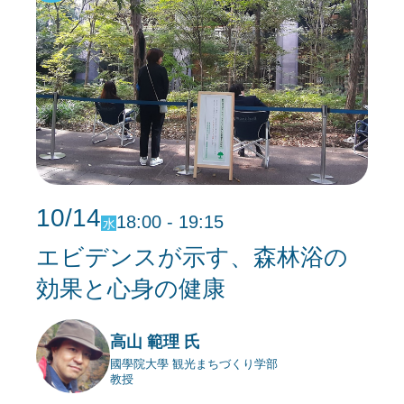
10/14
18:00 - 19:15
水
エビデンスが示す、森林浴の
効果と心身の健康
高山 範理 氏
國學院大學 観光まちづくり学部
教授