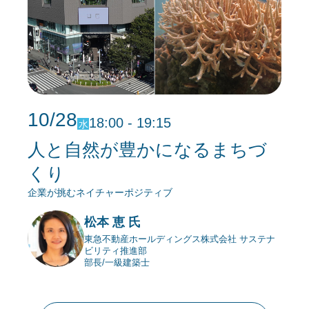
10/28
18:00 - 19:15
水
人と自然が豊かになるまちづ
くり
企業が挑むネイチャーポジティブ
松本 恵 氏
東急不動産ホールディングス株式会社 サステナ
ビリティ推進部
部長/一級建築士