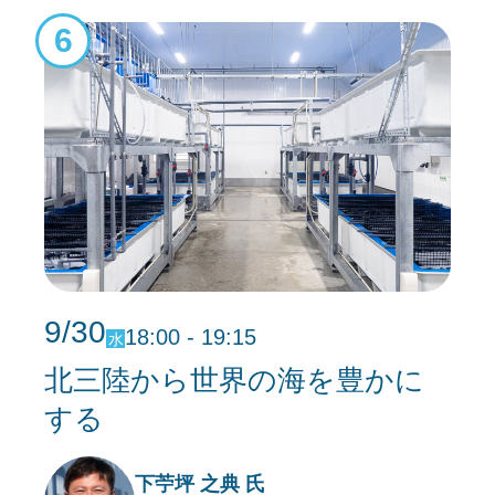
6
9/30
18:00 - 19:15
水
北三陸から世界の海を豊かに
する
下苧坪 之典 氏