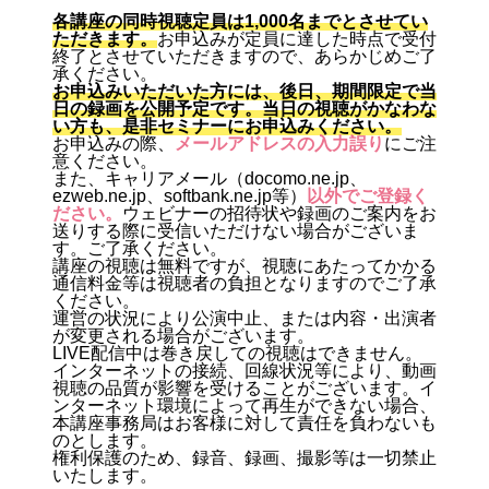
各講座の同時視聴定員は1,000名までとさせてい
ただきます。
お申込みが定員に達した時点で受付
終了とさせていただきますので、あらかじめご了
承ください。
お申込みいただいた方には、後日、期間限定で当
日の録画を公開予定です。当日の視聴がかなわな
い方も、是非セミナーにお申込みください。
お申込みの際、
メールアドレスの入力誤り
にご注
意ください。
また、キャリアメール（docomo.ne.jp、
ezweb.ne.jp、softbank.ne.jp等）
以外でご登録く
ださい。
ウェビナーの招待状や録画のご案内をお
送りする際に受信いただけない場合がございま
す。ご了承ください。
講座の視聴は無料ですが、視聴にあたってかかる
通信料金等は視聴者の負担となりますのでご了承
ください。
運営の状況により公演中止、または内容・出演者
が変更される場合がございます。
LIVE配信中は巻き戻しての視聴はできません。
インターネットの接続、回線状況等により、動画
視聴の品質が影響を受けることがございます。イ
ンターネット環境によって再生ができない場合、
本講座事務局はお客様に対して責任を負わないも
のとします。
権利保護のため、録音、録画、撮影等は一切禁止
いたします。