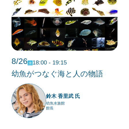
8/26
18:00 - 19:15
水
幼魚がつなぐ海と人の物語
鈴木 香里武 氏
幼魚水族館
館長